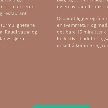
 rett i nærheten,
og en ny padeltennishal
g restaurant.
Osbadet ligger også i
e turmulighetene
en svømmetur, og med d
a, Raudlivatna og
det bare 15 minutter å 
langs sjøen.
Kollektivtilbudet er ogsa
enkelt å komme seg run