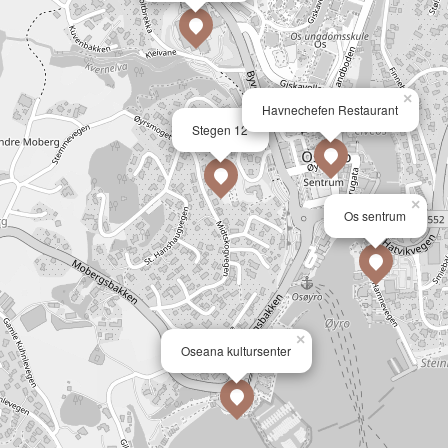
×
Havnechefen Restaurant
×
Stegen 12
×
Os sentrum
×
Oseana kultursenter