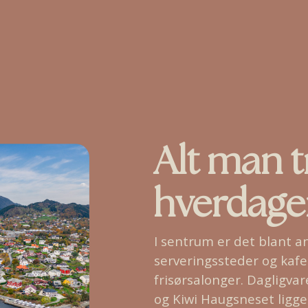
Alt man t
hverdagen
I sentrum er det blant a
serveringssteder og kafe
frisørsalonger. Dagligva
og Kiwi Haugsneset ligg