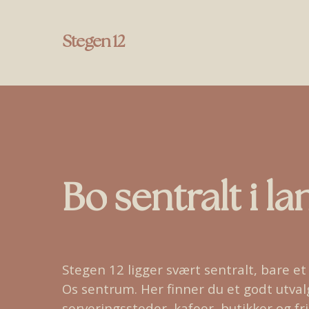
Skip
to
Stegen 12
main
content
Bo
sentralt
i
la
Stegen 12 ligger svært sentralt, bare e
Os sentrum. Her finner du et godt utval
serveringssteder, kafeer, butikker og fri