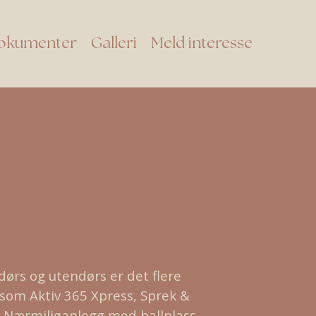
okumenter
Galleri
Meld interesse
dørs og utendørs er det flere
, som Aktiv 365 Xpress, Sprek &
n Nærmiljøanlegg med ballplass