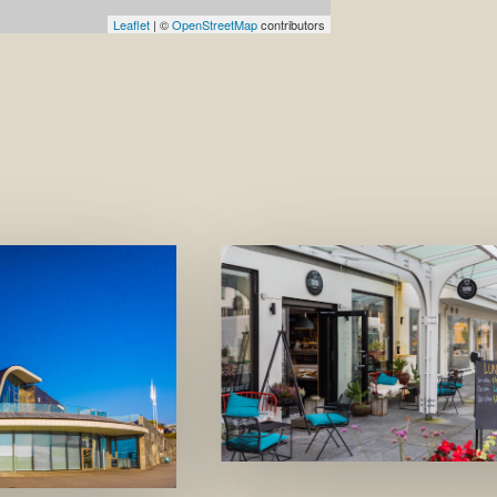
Leaflet
| ©
OpenStreetMap
contributors