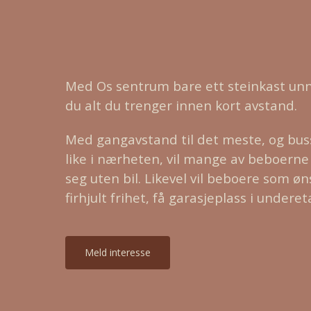
Med Os sentrum bare ett steinkast unn
du alt du trenger innen kort avstand.
Med gangavstand til det meste, og bu
like i nærheten, vil mange av beboerne
seg uten bil. Likevel vil beboere som øns
firhjult frihet, få garasjeplass i underet
M
e
l
d
i
n
t
e
r
e
s
s
e