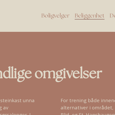
Boligvelger
Beliggenhet
D
ndlige
omgivelser
t steinkast unna
For trening både innen
g av
alternativer i området
sørsalonger. I
Blid, og St. Hanshauge