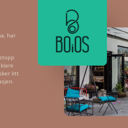
a, har
sstopp
 klare
ker litt
asjen.