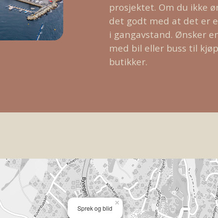
prosjektet.
Om du ikke ø
det godt med at det er e
i gangavstand.
Ønsker en 
med bil eller buss til k
butikker.
×
Sprek og blid