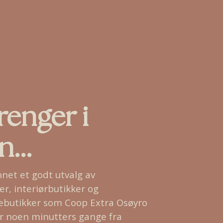
renger i
...
nnet et godt utvalg av
er, interiørbutikker og
rebutikker som Coop Extra Osøyro
er noen minutters gange fra